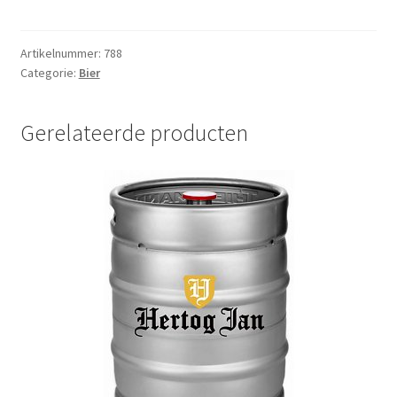
Bier
20
liter
Artikelnummer:
788
Categorie:
Bier
aantal
Gerelateerde producten