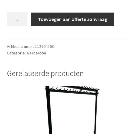
Garderobe
Toevoegen aan offerte aanvraag
tickets
50
stuks
aantal
Artikelnummer:
112104563
Categorie:
Garderobe
Gerelateerde producten