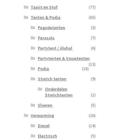
Tapijt en Stof
(77)
Tenten & Podia
(65)
Pagodetenten
(3)
Parasols
(7)
Partytent / Aluhal
(6)
Partytenten & Vouwtenten
(13)
Podia
(18)
Stretch tenten
(9)
Onderdelen
Stretchtenten
(1)
Vloeren
(5)
Verwarming
(26)
Diesel
(14)
Electrisch
(5)