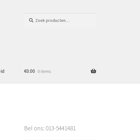
Zoeken
Zoeken
naar:
eid
€
0.00
0 items
Bel ons: 013-5441481