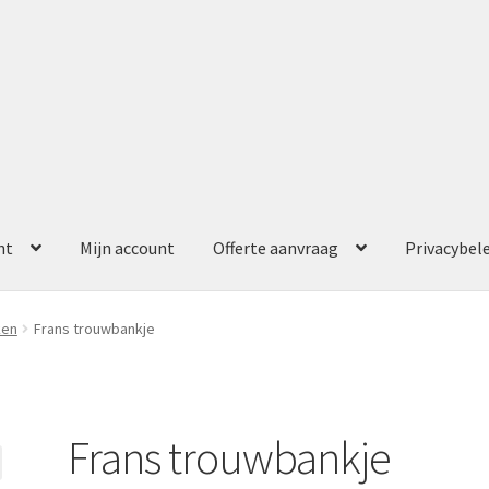
nt
Mijn account
Offerte aanvraag
Privacybel
ccount
Offerte aanvraag
Privacybeleid
ken
Frans trouwbankje
Frans trouwbankje