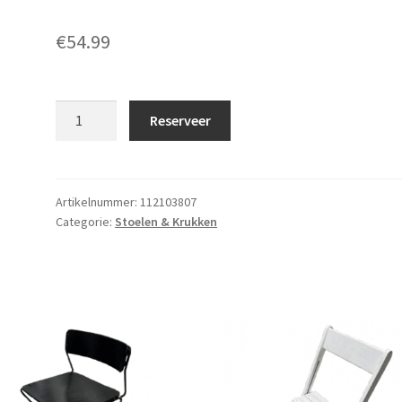
€
54.99
Frans
Reserveer
trouwbankje
aantal
Artikelnummer:
112103807
Categorie:
Stoelen & Krukken