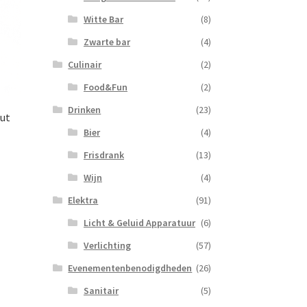
Witte Bar
(8)
Zwarte bar
(4)
Culinair
(2)
Food&Fun
(2)
Drinken
(23)
out
Bier
(4)
Frisdrank
(13)
Wijn
(4)
Elektra
(91)
Licht & Geluid Apparatuur
(6)
Verlichting
(57)
Evenementenbenodigdheden
(26)
Sanitair
(5)