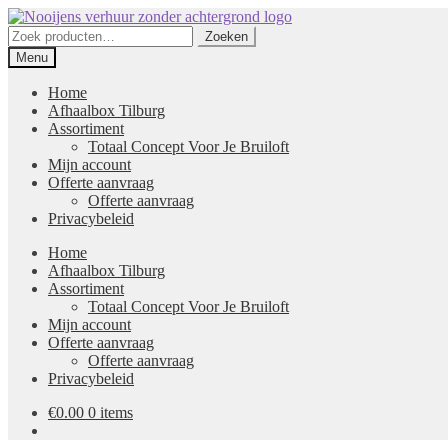
Ga
Ga
door
naar
Zoeken
Zoeken
naar
de
naar:
Menu
navigatie
inhoud
Home
Afhaalbox Tilburg
Assortiment
Totaal Concept Voor Je Bruiloft
Mijn account
Offerte aanvraag
Offerte aanvraag
Privacybeleid
Home
Afhaalbox Tilburg
Assortiment
Totaal Concept Voor Je Bruiloft
Mijn account
Offerte aanvraag
Offerte aanvraag
Privacybeleid
€
0.00
0 items