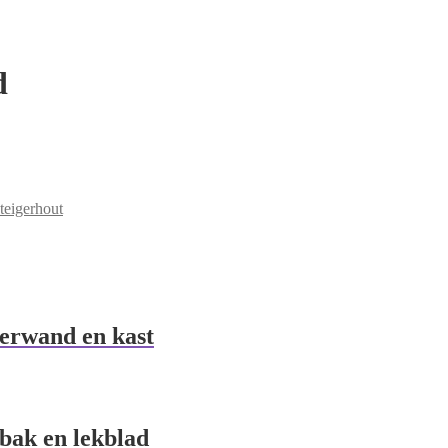
d
steigerhout
terwand en kast
bak en lekblad