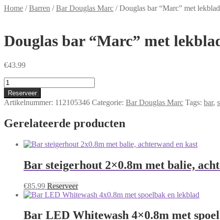
Home
/
Barren
/
Bar Douglas Marc
/
Douglas bar “Marc” met lekblad
Douglas bar “Marc” met lekbla
€
43.99
Douglas
bar
Reserveer
"Marc"
Artikelnummer:
112105346
Categorie:
Bar Douglas Marc
Tags:
bar
,
met
lekblad
Gerelateerde producten
aantal
Bar steigerhout 2×0.8m met balie, ach
€
85.99
Reserveer
Bar LED Whitewash 4×0.8m met spoel