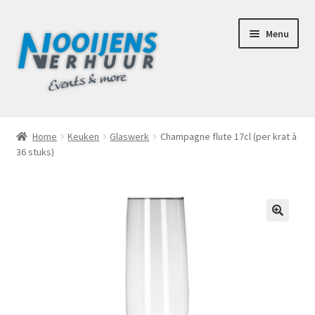
Ga
Ga
Menu
door
naar
naar
de
navigatie
inhoud
Home
Home
Keuken
Glaswerk
Champagne flute 17cl (per krat à
36 stuks)
Afhaalbox Tilburg
Assortiment
Totaal Concept Voor Je Bruiloft
🔍
Mijn account
Offerte aanvraag