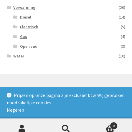
Verwarming
(26)
Diesel
(14)
Electrisch
(5)
Gas
(4)
Open vuur
(3)
Water
(10)
Prijzen op onze pagina zijn exclusief btw. Wij gebruiken
© Nooijens Verhuur 2026
noodzakelijke cookies.
Privacybeleid
Gebouwd met WooCommerce
.
Negeren
0