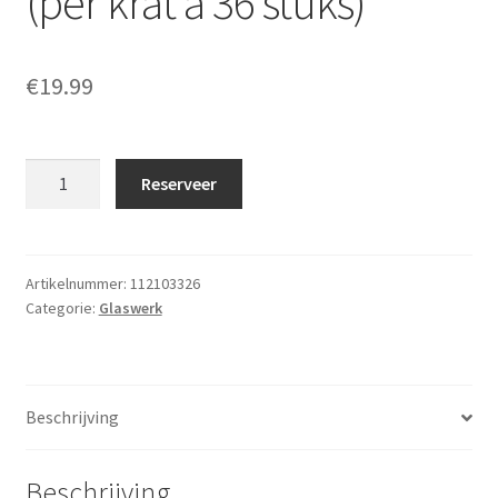
(per krat à 36 stuks)
€
19.99
Champagne
Reserveer
flute
17cl
(per
krat
Artikelnummer:
112103326
Categorie:
Glaswerk
à
36
stuks)
aantal
Beschrijving
Beschrijving