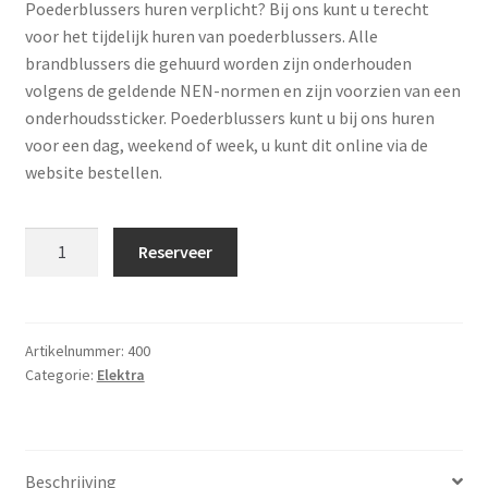
Poederblussers huren verplicht? Bij ons kunt u terecht
voor het tijdelijk huren van poederblussers. Alle
brandblussers die gehuurd worden zijn onderhouden
volgens de geldende NEN-normen en zijn voorzien van een
onderhoudssticker. Poederblussers kunt u bij ons huren
voor een dag, weekend of week, u kunt dit online via de
website bestellen.
Brandblusser
Reserveer
poeder
ABC
6
kg
Artikelnummer:
400
Categorie:
Elektra
aantal
Beschrijving