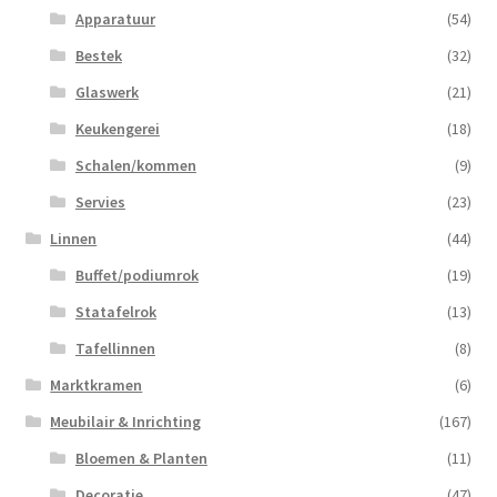
Apparatuur
(54)
Bestek
(32)
Glaswerk
(21)
Keukengerei
(18)
Schalen/kommen
(9)
Servies
(23)
Linnen
(44)
Buffet/podiumrok
(19)
Statafelrok
(13)
Tafellinnen
(8)
Marktkramen
(6)
Meubilair & Inrichting
(167)
Bloemen & Planten
(11)
Decoratie
(47)