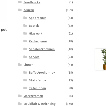
Foodtrucks
(1)
Keuken
(159)
Apparatuur
(54)
Bestek
(32)
l pot
Glaswerk
(21)
Keukengerei
(18)
Schalen/kommen
(10)
Servies
(23)
Linnen
(44)
Buffet/podiumrok
(19)
Statafelrok
(13)
Tafellinnen
(8)
Marktkramen
(6)
Meubilair & Inrichting
(169)