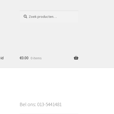
Zoeken
Zoeken
naar:
eid
€
0.00
0 items
Bel ons: 013-5441481