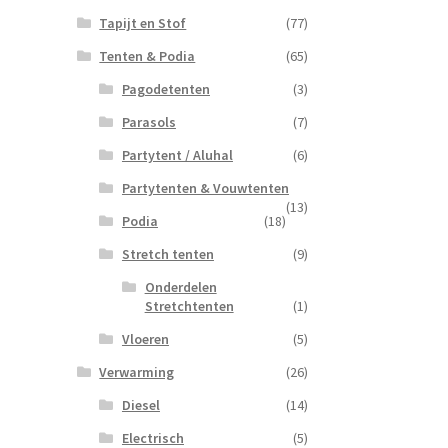
Tapijt en Stof
(77)
Tenten & Podia
(65)
Pagodetenten
(3)
Parasols
(7)
Partytent / Aluhal
(6)
Partytenten & Vouwtenten
(13)
Podia
(18)
Stretch tenten
(9)
Onderdelen
Stretchtenten
(1)
Vloeren
(5)
Verwarming
(26)
Diesel
(14)
Electrisch
(5)