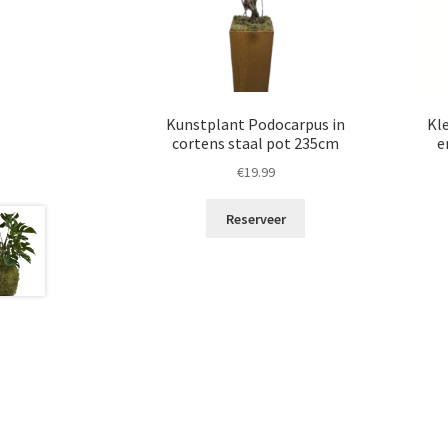
Kunstplant Podocarpus in
Kl
cortens staal pot 235cm
e
€
19.99
Reserveer