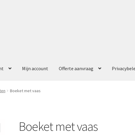
nt
Mijn account
Offerte aanvraag
Privacybel
ccount
Offerte aanvraag
Privacybeleid
ten
Boeket met vaas
Boeket met vaas