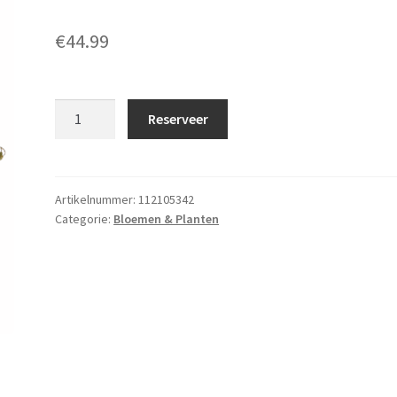
€
44.99
Boeket
Reserveer
met
vaas
aantal
Artikelnummer:
112105342
Categorie:
Bloemen & Planten