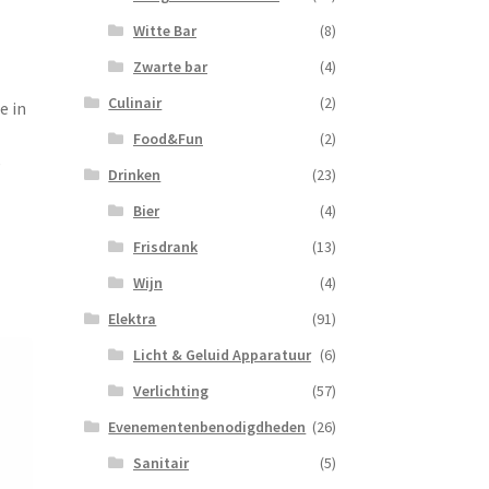
Witte Bar
(8)
Zwarte bar
(4)
Culinair
(2)
e in
Food&Fun
(2)
e
Drinken
(23)
Bier
(4)
Frisdrank
(13)
Wijn
(4)
Elektra
(91)
Licht & Geluid Apparatuur
(6)
Verlichting
(57)
Evenementenbenodigdheden
(26)
Sanitair
(5)