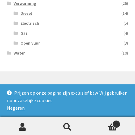
Verwarming
(26)
Diesel
(14)
Electrisch
(5)
Gas
(4)
Open vuur
(3)
Water
(10)
Prijzen op onze pagina zijn exclusief btw. Wij gebruiken
© Nooijens Verhuur 2026
noodzakelijke cookies.
Privacybeleid
Gebouwd met WooCommerce
.
Negeren
0
Zoeken
Zoeken