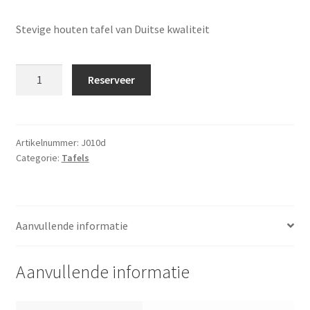
Stevige houten tafel van Duitse kwaliteit
Biertafel
Reserveer
hout
220x50cm
(klaptafel)
aantal
Artikelnummer:
J010d
Categorie:
Tafels
Aanvullende informatie
Aanvullende informatie