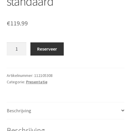
standaard
€
119.99
Beeldscherm
Reserveer
49"
inch
op
standaard
Artikelnummer:
112105308
Categorie:
Presentatie
aantal
Beschrijving
Beschrijving