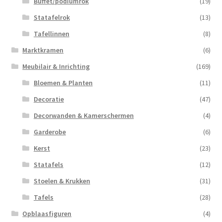
Buffet/podiumrok
(19)
Statafelrok
(13)
Tafellinnen
(8)
Marktkramen
(6)
Meubilair & Inrichting
(169)
Bloemen & Planten
(11)
Decoratie
(47)
Decorwanden & Kamerschermen
(4)
Garderobe
(6)
Kerst
(23)
Statafels
(12)
Stoelen & Krukken
(31)
Tafels
(28)
Opblaasfiguren
(4)