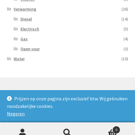
Verwarming
(26)
Diesel
(14)
Electrisch
(5)
Gas
(4)
Open vuur
(3)
Water
(10)
Prijzen op onze pagina zijn exclusief btw. Wij gebruiken
© Nooijens Verhuur 2026
noodzakelijke cookies.
Privacybeleid
Gebouwd met WooCommerce
.
Negeren
0