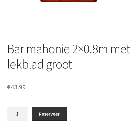
Offerte aanvraag
Privacybeleid
Bar mahonie 2×0.8m met
lekblad groot
€
43.99
Bar
Reserveer
mahonie
2x0.8m
met