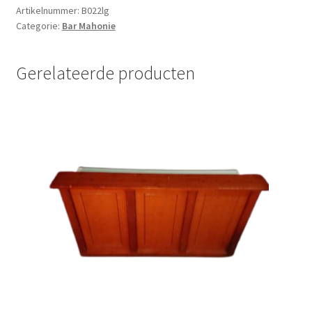
lekblad
Artikelnummer:
B022lg
Categorie:
Bar Mahonie
groot
aantal
Gerelateerde producten