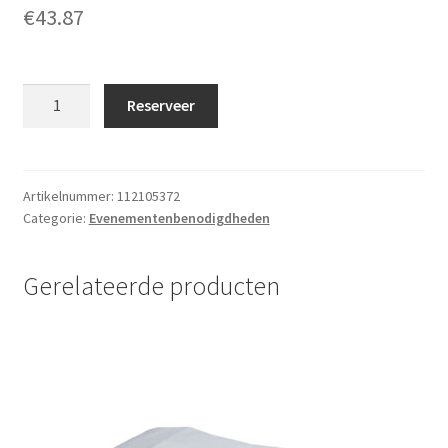
€
43.87
Banier
Reserveer
vlaggenmast
6
meter
inclusief
Artikelnummer:
112105372
Categorie:
Evenementenbenodigdheden
ballast
ca.
500kg
Gerelateerde producten
aantal