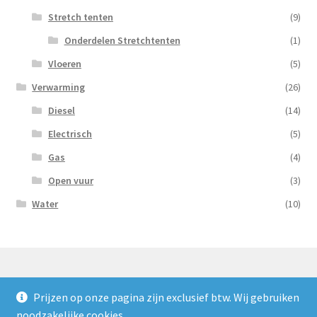
Stretch tenten
(9)
Onderdelen Stretchtenten
(1)
Vloeren
(5)
Verwarming
(26)
Diesel
(14)
Electrisch
(5)
Gas
(4)
Open vuur
(3)
Water
(10)
Prijzen op onze pagina zijn exclusief btw. Wij gebruiken
© Nooijens Verhuur 2026
noodzakelijke cookies.