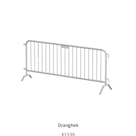
Dranghek
€
13.99