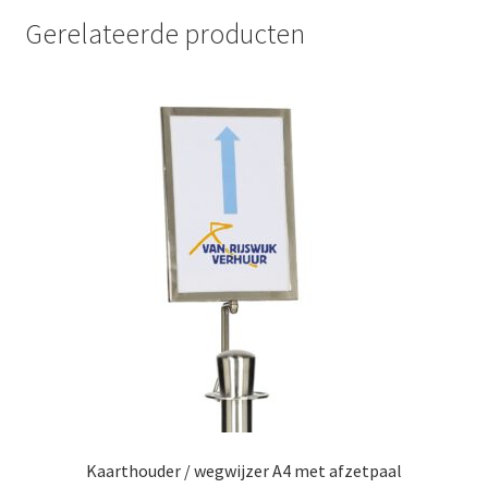
aantal
Gerelateerde producten
Kaarthouder / wegwijzer A4 met afzetpaal