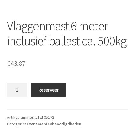
Vlaggenmast 6 meter
inclusief ballast ca. 500kg
€
43.87
Vlaggenmast
Reserveer
6
meter
inclusief
ballast
Artikelnummer:
112105172
Categorie:
Evenementenbenodigdheden
ca.
500kg