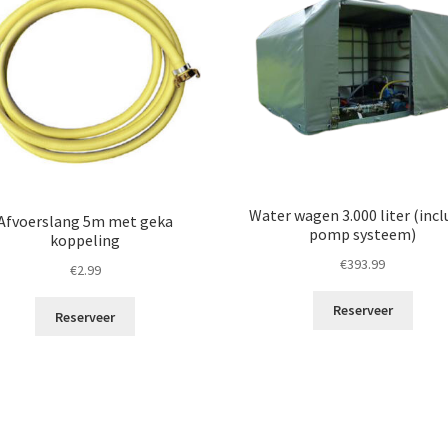
Water wagen 3.000 liter (incl
Afvoerslang 5m met geka
pomp systeem)
koppeling
€
393.99
€
2.99
Reserveer
Reserveer