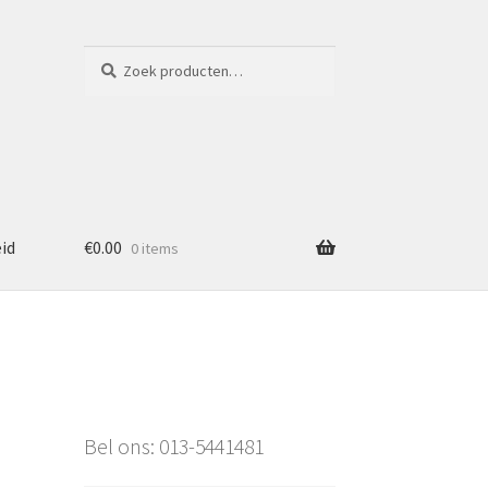
Zoeken
Zoeken
naar:
eid
€
0.00
0 items
Bel ons: 013-5441481