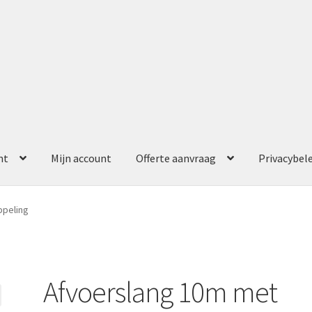
nt
Mijn account
Offerte aanvraag
Privacybel
ccount
Offerte aanvraag
Privacybeleid
ppeling
Afvoerslang 10m met