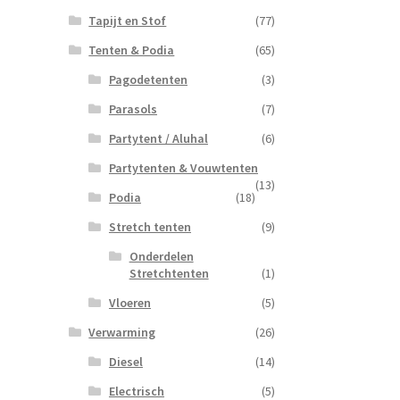
Tapijt en Stof
(77)
Tenten & Podia
(65)
Pagodetenten
(3)
Parasols
(7)
Partytent / Aluhal
(6)
Partytenten & Vouwtenten
(13)
Podia
(18)
Stretch tenten
(9)
Onderdelen
Stretchtenten
(1)
Vloeren
(5)
Verwarming
(26)
Diesel
(14)
Electrisch
(5)