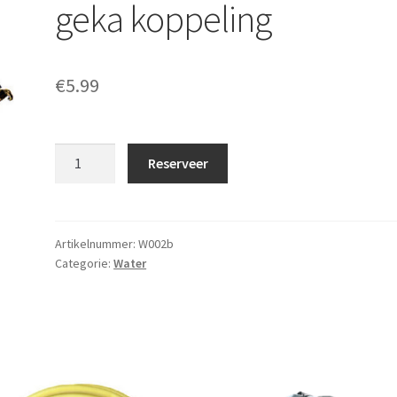
geka koppeling
€
5.99
Afvoerslang
Reserveer
10m
met
geka
koppeling
Artikelnummer:
W002b
Categorie:
Water
aantal