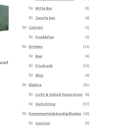
Witte Bar
(8)
Zwarte bar
(4)
Culinair
(2)
Food&Fun
(2)
Drinken
(23)
Bier
(4)
usief
Frisdrank
(13)
Wijn
(4)
Elektra
(91)
Licht & Geluid Apparatuur
(6)
Verlichting
(57)
Evenementenbenodigdheden
(26)
Sanitair
(5)