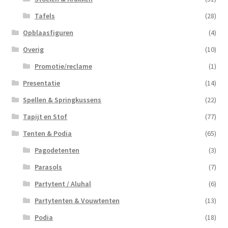
Tafels
(28)
Opblaasfiguren
(4)
Overig
(10)
Promotie/reclame
(1)
Presentatie
(14)
Spellen & Springkussens
(22)
Tapijt en Stof
(77)
Tenten & Podia
(65)
Pagodetenten
(3)
Parasols
(7)
Partytent / Aluhal
(6)
Partytenten & Vouwtenten
(13)
Podia
(18)