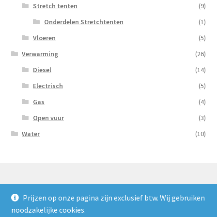
Stretch tenten
(9)
Onderdelen Stretchtenten
(1)
Vloeren
(5)
Verwarming
(26)
Diesel
(14)
Electrisch
(5)
Gas
(4)
Open vuur
(3)
Water
(10)
Prijzen op onze pagina zijn exclusief btw. Wij gebruiken
© Nooijens Verhuur 2026
noodzakelijke cookies.
Privacybeleid
Gebouwd met WooCommerce
.