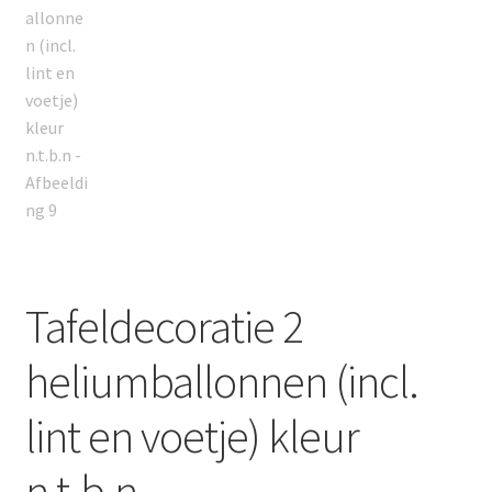
Tafeldecoratie 2
heliumballonnen (incl.
lint en voetje) kleur
n.t.b.n