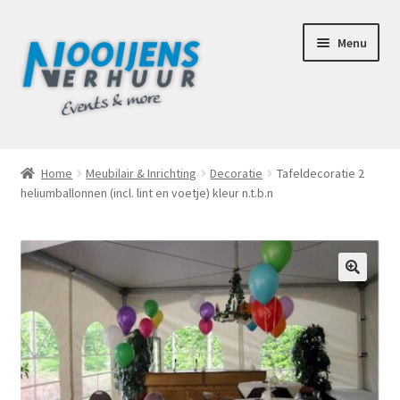
Ga
Ga
Menu
door
naar
naar
de
navigatie
inhoud
Home
Home
Meubilair & Inrichting
Decoratie
Tafeldecoratie 2
heliumballonnen (incl. lint en voetje) kleur n.t.b.n
Afhaalbox Tilburg
Assortiment
Totaal Concept Voor Je Bruiloft
🔍
Mijn account
Offerte aanvraag