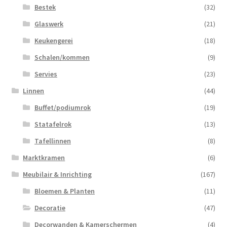
Bestek
(32)
Glaswerk
(21)
Keukengerei
(18)
Schalen/kommen
(9)
Servies
(23)
Linnen
(44)
Buffet/podiumrok
(19)
Statafelrok
(13)
Tafellinnen
(8)
Marktkramen
(6)
Meubilair & Inrichting
(167)
Bloemen & Planten
(11)
Decoratie
(47)
Decorwanden & Kamerschermen
(4)