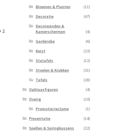
Bloemen & Planten
(11)
Decoratie
(47)
Decorwanden &
+ 2
Kamerschermen
(4)
Garderobe
(6)
Kerst
(23)
Statafels
(12)
Stoelen & Krukken
(31)
Tafels
(28)
Opblaasfiguren
(4)
Overig
(10)
Promotie/reclame
(1)
Presentatie
(14)
Spellen & Springkussens
(22)