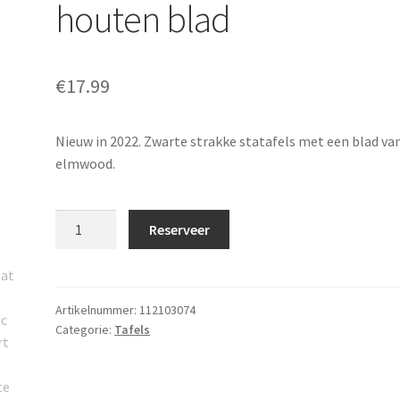
houten blad
€
17.99
Nieuw in 2022. Zwarte strakke statafels met een blad va
elmwood.
Statafel
Reserveer
Kubic
zwart
met
houten
Artikelnummer:
112103074
Categorie:
Tafels
blad
aantal