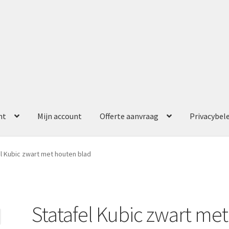
nt
Mijn account
Offerte aanvraag
Privacybel
ccount
Offerte aanvraag
Privacybeleid
l Kubic zwart met houten blad
Statafel Kubic zwart met