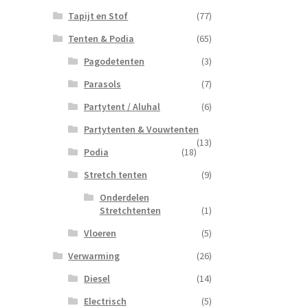
Tapijt en Stof
(77)
Tenten & Podia
(65)
Pagodetenten
(3)
Parasols
(7)
Partytent / Aluhal
(6)
Partytenten & Vouwtenten
(13)
Podia
(18)
Stretch tenten
(9)
Onderdelen
Stretchtenten
(1)
Vloeren
(5)
Verwarming
(26)
Diesel
(14)
Electrisch
(5)