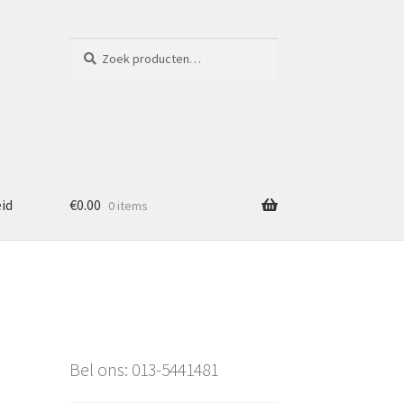
Zoeken
Zoeken
naar:
eid
€
0.00
0 items
Bel ons: 013-5441481