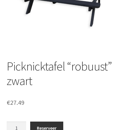
Offerte aanvraag
Privacybeleid
Picknicktafel “robuust”
zwart
€
27.49
Picknicktafel
Reserveer