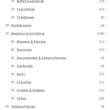
Buffet/podiumrok
(19)
Statafelrok
(13)
Tafellinnen
(8)
Marktkramen
(6)
Meubilair & Inrichting
(169)
Bloemen & Planten
(11)
Decoratie
(47)
Decorwanden & Kamerschermen
(4)
Garderobe
(6)
Kerst
(23)
Statafels
(12)
Stoelen & Krukken
(31)
Tafels
(28)
Opblaasfiguren
(4)