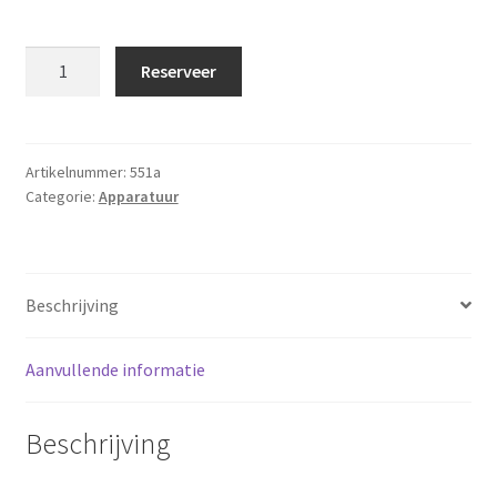
Spoeltafel
Reserveer
incl.
mengkraan
rvs
2-
Artikelnummer:
551a
Categorie:
Apparatuur
baks
aantal
Beschrijving
Aanvullende informatie
Beschrijving