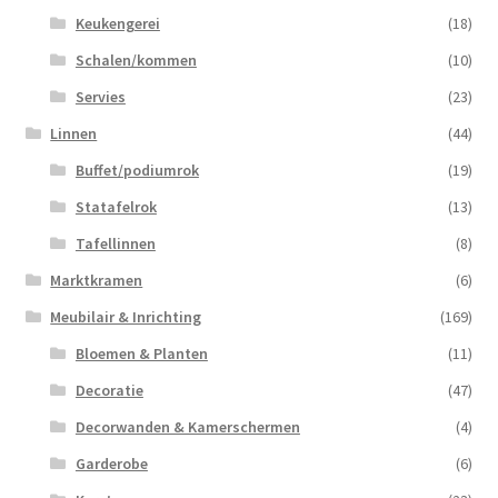
Keukengerei
(18)
Schalen/kommen
(10)
Servies
(23)
Linnen
(44)
Buffet/podiumrok
(19)
Statafelrok
(13)
Tafellinnen
(8)
Marktkramen
(6)
Meubilair & Inrichting
(169)
Bloemen & Planten
(11)
Decoratie
(47)
Decorwanden & Kamerschermen
(4)
Garderobe
(6)