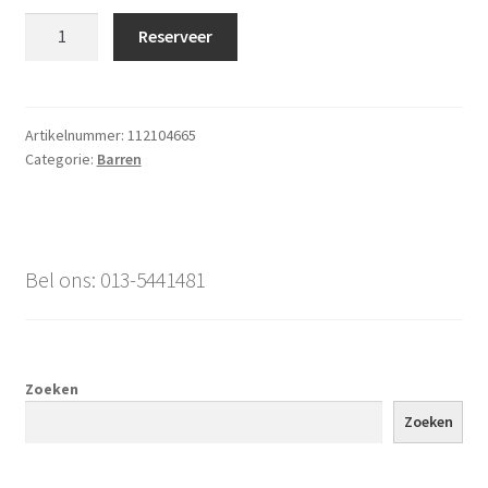
Pythonslang
Reserveer
15m.
geïsoleerd
aantal
Artikelnummer:
112104665
Categorie:
Barren
Bel ons: 013-5441481
Zoeken
Zoeken