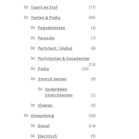
Tapijt en Stof
(77)
Tenten & Podia
(65)
Pagodetenten
(3)
Parasols
(7)
Partytent / Aluhal
(6)
Partytenten & Vouwtenten
(13)
Podia
(18)
Stretch tenten
(9)
Onderdelen
Stretchtenten
(1)
Vloeren
(5)
Verwarming
(26)
Diesel
(14)
Electrisch
(5)