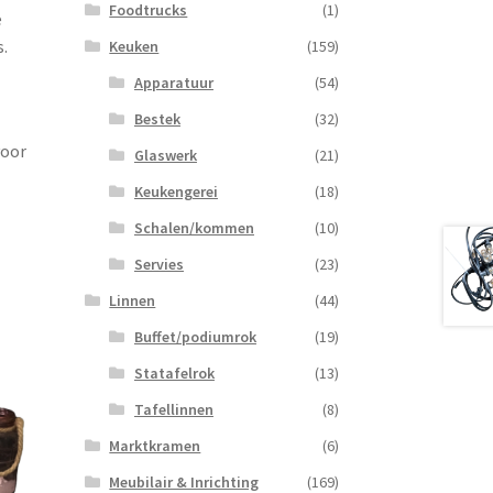
Foodtrucks
(1)
e
s.
Keuken
(159)
Apparatuur
(54)
Bestek
(32)
voor
Glaswerk
(21)
Keukengerei
(18)
Schalen/kommen
(10)
Servies
(23)
Linnen
(44)
Buffet/podiumrok
(19)
Statafelrok
(13)
Tafellinnen
(8)
Marktkramen
(6)
Meubilair & Inrichting
(169)