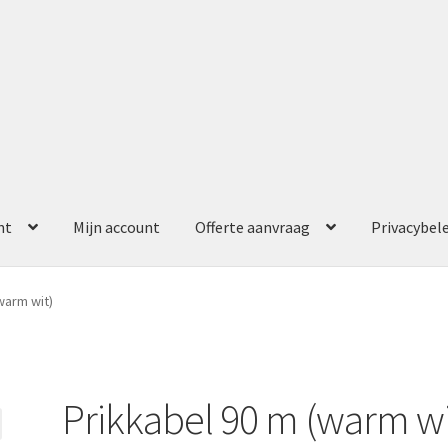
nt
Mijn account
Offerte aanvraag
Privacybel
ccount
Offerte aanvraag
Privacybeleid
warm wit)
Prikkabel 90 m (warm wi