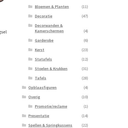
Bloemen & Planten
(11)
Decoratie
(47)
Decorwanden &
Kamerschermen
(4)
gsel
Garderobe
(6)
Kerst
(23)
Statafels
(12)
Stoelen & Krukken
(31)
Tafels
(28)
Opblaasfiguren
(4)
Overig
(10)
Promotie/reclame
(1)
Presentatie
(14)
Spellen & Springkussens
(22)