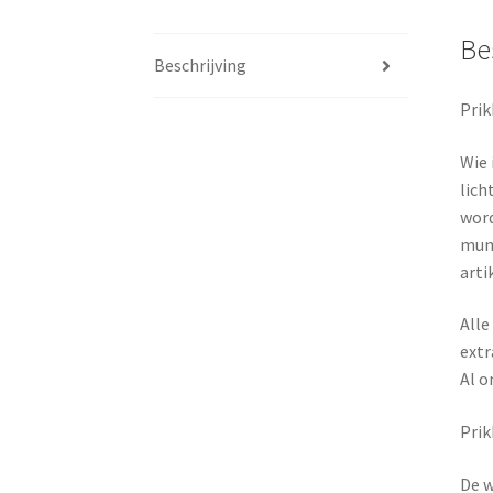
Be
Beschrijving
Prik
Wie 
lich
word
mum 
arti
Alle
extr
Al o
Prik
De w