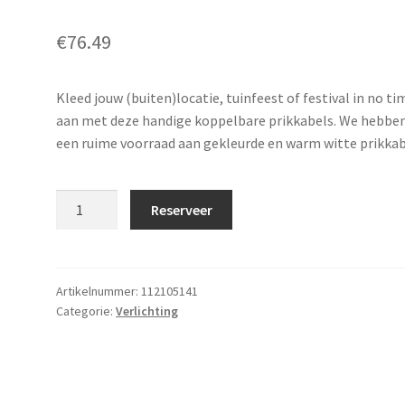
€
76.49
Kleed jouw (buiten)locatie, tuinfeest of festival in no ti
aan met deze handige koppelbare prikkabels. We hebbe
een ruime voorraad aan gekleurde en warm witte prikkab
Prikkabel
Reserveer
90
m
(warm
wit)
Artikelnummer:
112105141
Categorie:
Verlichting
aantal