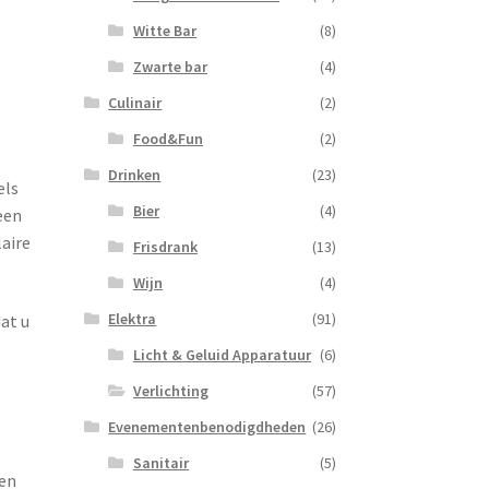
Witte Bar
(8)
Zwarte bar
(4)
Culinair
(2)
Food&Fun
(2)
Drinken
(23)
els
Bier
(4)
een
laire
Frisdrank
(13)
Wijn
(4)
Elektra
(91)
at u
Licht & Geluid Apparatuur
(6)
Verlichting
(57)
Evenementenbenodigdheden
(26)
Sanitair
(5)
een