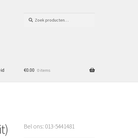
Zoeken
Zoeken
naar:
eid
€
0.00
0 items
t)
Bel ons: 013-5441481