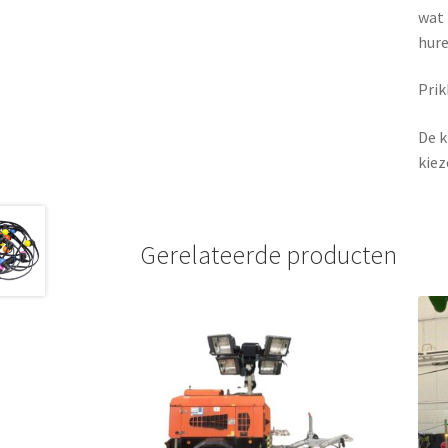
wat 
hure
Prik
De k
kiez
Gerelateerde producten