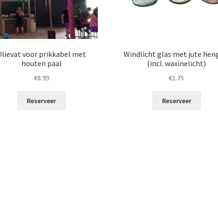
Olievat voor prikkabel met
Windlicht glas met jute hen
houten paal
(incl. waxinelicht)
€
8.99
€
1.75
Reserveer
Reserveer