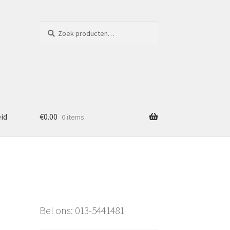
Zoeken
Zoeken
naar:
eid
€
0.00
0 items
Bel ons: 013-5441481