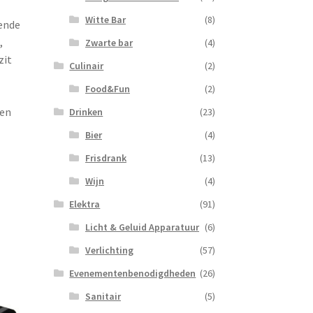
Witte Bar
(8)
lende
,
Zwarte bar
(4)
zit
Culinair
(2)
Food&Fun
(2)
ten
Drinken
(23)
Bier
(4)
Frisdrank
(13)
Wijn
(4)
Elektra
(91)
Licht & Geluid Apparatuur
(6)
Verlichting
(57)
Evenementenbenodigdheden
(26)
Sanitair
(5)