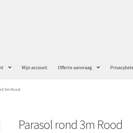
nt
Mijn account
Offerte aanvraag
Privacybel
ccount
Offerte aanvraag
Privacybeleid
ond 3m Rood
Parasol rond 3m Rood