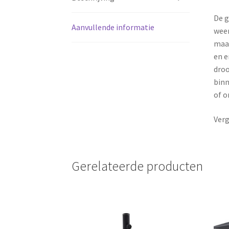
De g
Aanvullende informatie
weer
maar
en e
droo
binn
of o
Verg
Gerelateerde producten