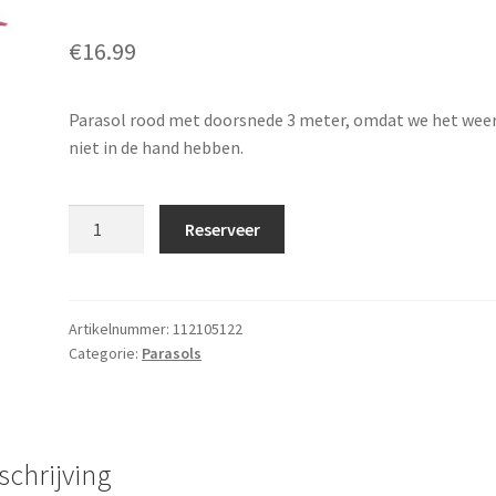
€
16.99
Parasol rood met doorsnede 3 meter, omdat we het wee
niet in de hand hebben.
Parasol
Reserveer
rond
3m
Rood
aantal
Artikelnummer:
112105122
Categorie:
Parasols
schrijving