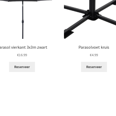
arasol vierkant 3x3m zwart
Parasolvoet kruis
€
16.99
€
4.99
Reserveer
Reserveer