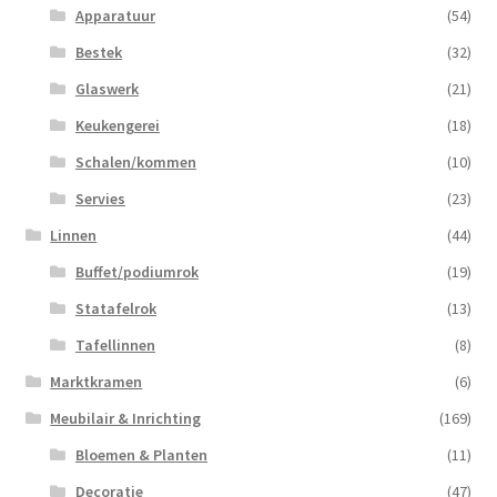
Apparatuur
(54)
Bestek
(32)
Glaswerk
(21)
Keukengerei
(18)
Schalen/kommen
(10)
Servies
(23)
Linnen
(44)
Buffet/podiumrok
(19)
Statafelrok
(13)
Tafellinnen
(8)
Marktkramen
(6)
Meubilair & Inrichting
(169)
Bloemen & Planten
(11)
Decoratie
(47)