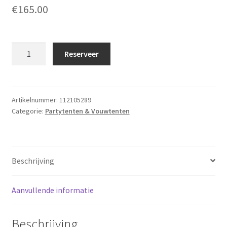
€
165.00
Opblaasbare
Reserveer
feesttent
5x5,5
meter
aantal
Artikelnummer:
112105289
Categorie:
Partytenten & Vouwtenten
Beschrijving
Aanvullende informatie
Beschrijving