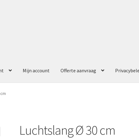
nt
Mijn account
Offerte aanvraag
Privacybel
ccount
Offerte aanvraag
Privacybeleid
 cm
Luchtslang Ø 30 cm