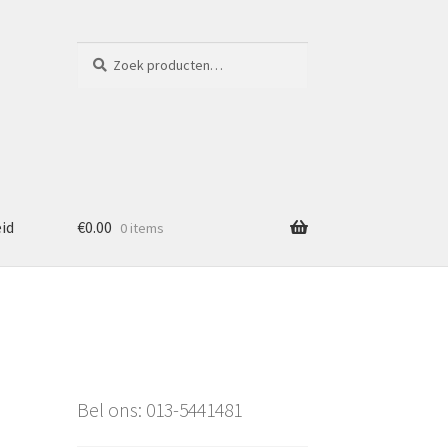
Zoeken
Zoeken
naar:
eid
€
0.00
0 items
Bel ons: 013-5441481