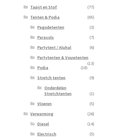
Tapijt en Stof
(77)
Tenten & Podia
(65)
Pagodetenten
(3)
Parasols
(7)
Partytent / Aluhal
(6)
Partytenten & Vouwtenten
(13)
Podia
(18)
Stretch tenten
(9)
Onderdelen
Stretchtenten
(1)
Vloeren
(5)
Verwarming
(26)
Diesel
(14)
Electrisch
(5)