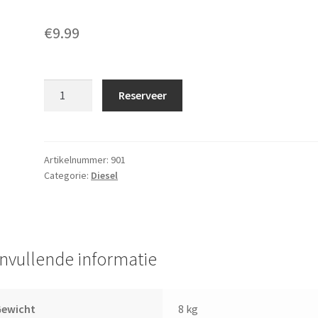
€
9.99
Luchtslang
Reserveer
Ø
30
cm
aantal
Artikelnummer:
901
Categorie:
Diesel
nvullende informatie
Gewicht
8 kg