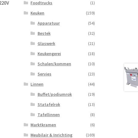
220V
Foodtrucks
(1)
Keuken
(159)
Apparatuur
(54)
Bestek
(32)
Glaswerk
(21)
Keukengerei
(18)
Schalen/kommen
(10)
Servies
(23)
Linnen
(44)
Buffet/podiumrok
(19)
Statafelrok
(13)
Tafellinnen
(8)
Marktkramen
(6)
Meubilair & Inrichting
(169)