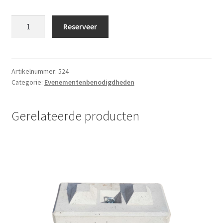
Klem
Reserveer
tbv
bevestiging
bouwhek
aantal
Artikelnummer:
524
Categorie:
Evenementenbenodigdheden
Gerelateerde producten