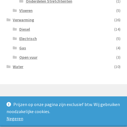
Onderdelen Stretchtenten
(1)
Vloeren
(5)
Verwarming
(26)
Diesel
(14)
Electrisch
(5)
Gas
(4)
Open vuur
(3)
Water
(10)
Prijzen op onze pagina zijn exclusief btw. Wij gebruiken
© Nooijens Verhuur 2026
noodzakelijke cookies.
Privacybeleid
Gebouwd met WooCommerce
.
Negeren