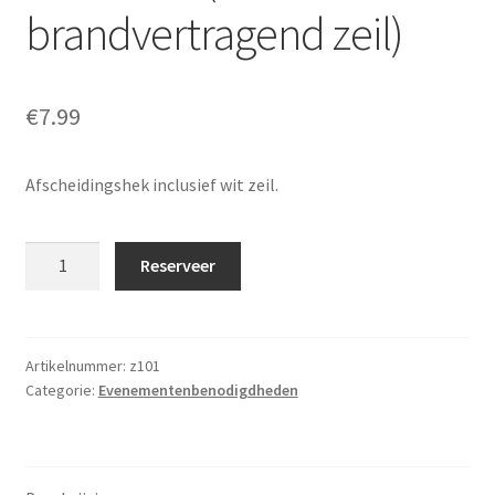
brandvertragend zeil)
€
7.99
Afscheidingshek inclusief wit zeil.
Bouwhek
Reserveer
(inclusief
zwart
brandvertragend
zeil)
Artikelnummer:
z101
Categorie:
Evenementenbenodigdheden
aantal