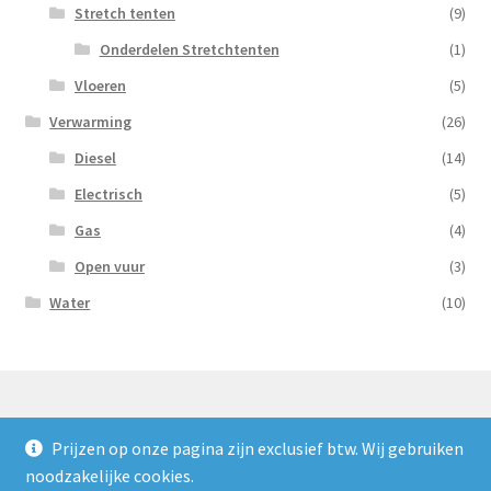
Stretch tenten
(9)
Onderdelen Stretchtenten
(1)
Vloeren
(5)
Verwarming
(26)
Diesel
(14)
Electrisch
(5)
Gas
(4)
Open vuur
(3)
Water
(10)
Prijzen op onze pagina zijn exclusief btw. Wij gebruiken
© Nooijens Verhuur 2026
noodzakelijke cookies.
Privacybeleid
Gebouwd met WooCommerce
.