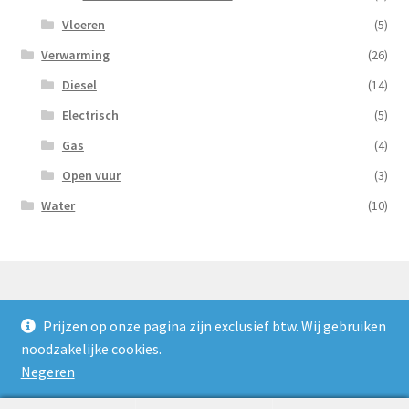
Vloeren
(5)
Verwarming
(26)
Diesel
(14)
Electrisch
(5)
Gas
(4)
Open vuur
(3)
Water
(10)
Prijzen op onze pagina zijn exclusief btw. Wij gebruiken
© Nooijens Verhuur 2026
noodzakelijke cookies.
Privacybeleid
Gebouwd met WooCommerce
.
Negeren