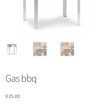
Offerte aanvraag
Privacybeleid
Gas bbq
€
35.00