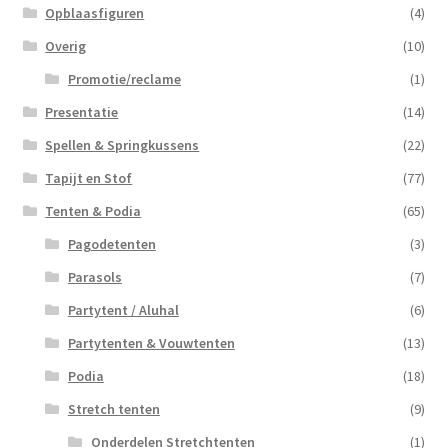
Opblaasfiguren
(4)
Overig
(10)
Promotie/reclame
(1)
Presentatie
(14)
Spellen & Springkussens
(22)
Tapijt en Stof
(77)
Tenten & Podia
(65)
Pagodetenten
(3)
Parasols
(7)
Partytent / Aluhal
(6)
Partytenten & Vouwtenten
(13)
Podia
(18)
Stretch tenten
(9)
Onderdelen Stretchtenten
(1)