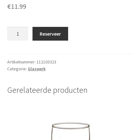
€
11.99
Duitse
Reserveer
bierpul
0,55
liter
(per
Artikelnummer:
112103323
Categorie:
Glaswerk
krat
à
16
Gerelateerde producten
stuks)
aantal