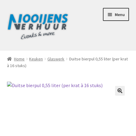
Ga
Ga
Menu
door
naar
naar
de
navigatie
inhoud
Home
Home
Keuken
Glaswerk
Duitse bierpul 0,55 liter (per krat
à 16 stuks)
Afhaalbox Tilburg
Assortiment
Totaal Concept Voor Je Bruiloft
🔍
Mijn account
Offerte aanvraag