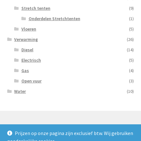
Stretch tenten
(9)
Onderdelen Stretchtenten
(1)
Vloeren
(5)
Verwarming
(26)
Diesel
(14)
Electrisch
(5)
Gas
(4)
Open vuur
(3)
Water
(10)
Prijzen op onze pagina zijn exclusief btw. Wij gebruiken
© Nooijens Verhuur 2026