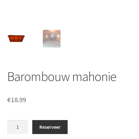
Offerte aanvraag
Privacybeleid
Barombouw mahonie
€
18.99
Barombouw
Reserveer
mahonie