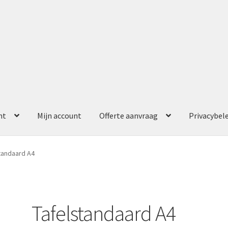
nt
Mijn account
Offerte aanvraag
Privacybel
ccount
Offerte aanvraag
Privacybeleid
tandaard A4
Tafelstandaard A4