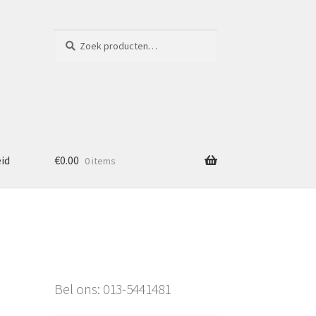
Zoeken
Zoeken
naar:
eid
€
0.00
0 items
Bel ons: 013-5441481