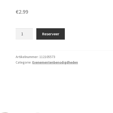
€
2.99
Tafelstandaard
Reserveer
A4
aantal
Artikelnummer:
112105573
Categorie:
Evenementenbenodigdheden