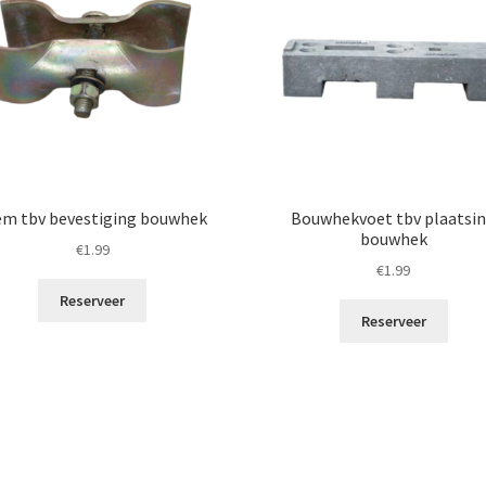
em tbv bevestiging bouwhek
Bouwhekvoet tbv plaatsi
bouwhek
€
1.99
€
1.99
Reserveer
Reserveer