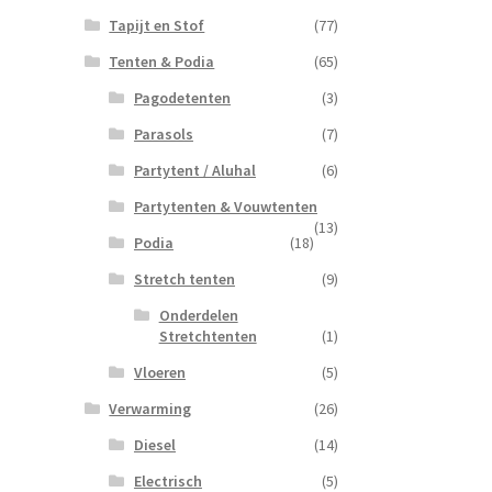
Tapijt en Stof
(77)
Tenten & Podia
(65)
Pagodetenten
(3)
Parasols
(7)
Partytent / Aluhal
(6)
Partytenten & Vouwtenten
(13)
Podia
(18)
Stretch tenten
(9)
Onderdelen
Stretchtenten
(1)
Vloeren
(5)
Verwarming
(26)
Diesel
(14)
Electrisch
(5)