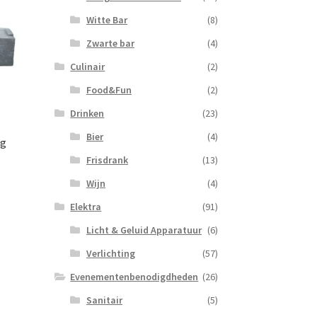
Witte Bar
(8)
Zwarte bar
(4)
Culinair
(2)
Food&Fun
(2)
Drinken
(23)
Bier
(4)
ng
Frisdrank
(13)
Wijn
(4)
Elektra
(91)
Licht & Geluid Apparatuur
(6)
Verlichting
(57)
Evenementenbenodigdheden
(26)
Sanitair
(5)