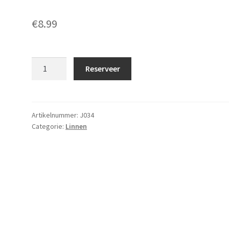
€
8.99
Statafelrok
Reserveer
stretch
Zilver
aantal
Artikelnummer:
J034
Categorie:
Linnen