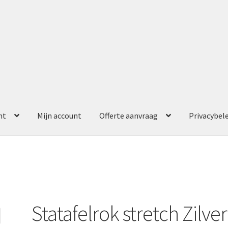
nt
Mijn account
Offerte aanvraag
Privacybel
ccount
Offerte aanvraag
Privacybeleid
Statafelrok stretch Zilver