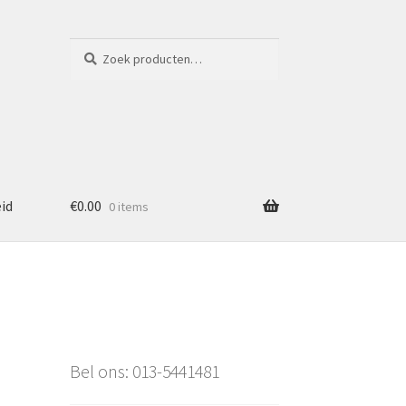
Zoeken
Zoeken
naar:
eid
€
0.00
0 items
Bel ons: 013-5441481