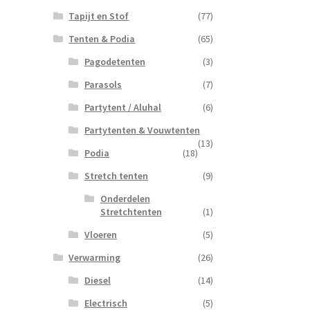
Tapijt en Stof
(77)
Tenten & Podia
(65)
Pagodetenten
(3)
Parasols
(7)
Partytent / Aluhal
(6)
Partytenten & Vouwtenten
(13)
Podia
(18)
Stretch tenten
(9)
Onderdelen
Stretchtenten
(1)
Vloeren
(5)
Verwarming
(26)
Diesel
(14)
Electrisch
(5)