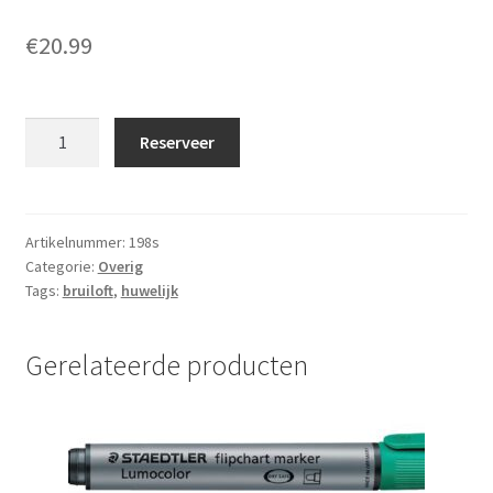
€
20.99
Set
Reserveer
paraplu
doorzichtig
10
stuks
Artikelnummer:
198s
Categorie:
Overig
aantal
Tags:
bruiloft
,
huwelijk
Gerelateerde producten