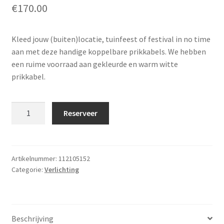
€
170.00
Offerte aanvraag
Kleed jouw (buiten)locatie, tuinfeest of festival in no time
Privacybeleid
aan met deze handige koppelbare prikkabels. We hebben
een ruime voorraad aan gekleurde en warm witte
prikkabel.
Prikkabel
Reserveer
200
m
(warm
wit)
Artikelnummer:
112105152
Categorie:
Verlichting
aantal
Beschrijving