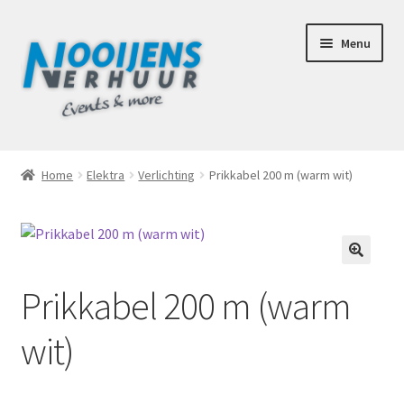
Ga
Ga
Menu
door
naar
naar
de
navigatie
inhoud
Home
Home
Elektra
Verlichting
Prikkabel 200 m (warm wit)
Afhaalbox Tilburg
Assortiment
🔍
Prikkabel 200 m (warm
Totaal Concept Voor Je Bruiloft
wit)
Mijn account
Offerte aanvraag