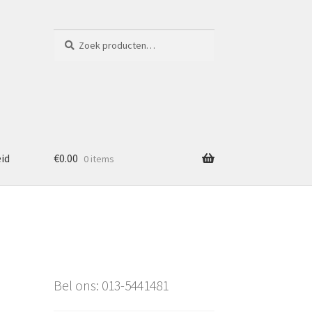
Zoeken
Zoeken
naar:
eid
€
0.00
0 items
Bel ons: 013-5441481