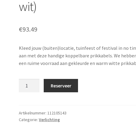
wit)
€
93.49
Kleed jouw (buiten)locatie, tuinfeest of festival in no ti
aan met deze handige koppelbare prikkabels. We hebbe
een ruime voorraad aan gekleurde en warm witte prikkab
Prikkabel
Reserveer
110
m
(warm
wit)
Artikelnummer:
112105143
Categorie:
Verlichting
aantal