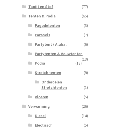
Tapijt en Stof
(77)
Tenten & Podia
(65)
Pagodetenten
(3)
Parasols
(7)
Partytent / Aluhal
(6)
Partytenten & Vouwtenten
(13)
Podia
(18)
Stretch tenten
(9)
Onderdelen
Stretchtenten
(1)
Vloeren
(5)
Verwarming
(26)
Diesel
(14)
Electrisch
(5)