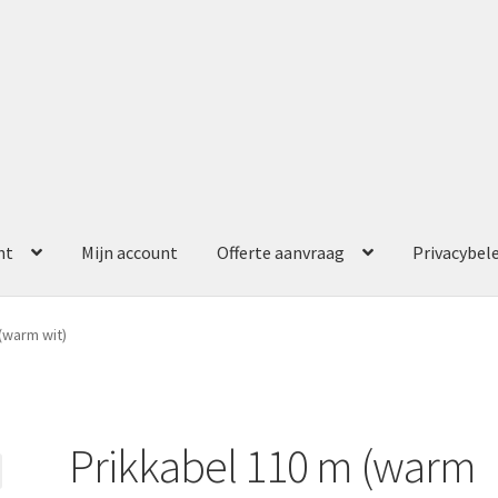
nt
Mijn account
Offerte aanvraag
Privacybel
ccount
Offerte aanvraag
Privacybeleid
(warm wit)
Prikkabel 110 m (warm