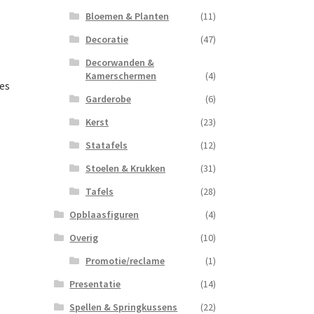
Bloemen & Planten
(11)
Decoratie
(47)
Decorwanden &
Kamerschermen
(4)
es
Garderobe
(6)
Kerst
(23)
Statafels
(12)
Stoelen & Krukken
(31)
Tafels
(28)
Opblaasfiguren
(4)
Overig
(10)
Promotie/reclame
(1)
Presentatie
(14)
Spellen & Springkussens
(22)