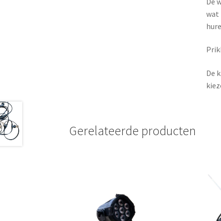
De w
wat 
hure
Prik
De k
kiez
Gerelateerde producten