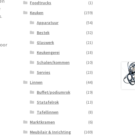
een
Foodtrucks
(1)
e
Keuken
(159)
s.
Apparatuur
(54)
Bestek
(32)
Glaswerk
(21)
voor
Keukengerei
(18)
Schalen/kommen
(10)
Servies
(23)
Linnen
(44)
Buffet/podiumrok
(19)
Statafelrok
(13)
Tafellinnen
(8)
Marktkramen
(6)
Meubilair & Inrichting
(169)