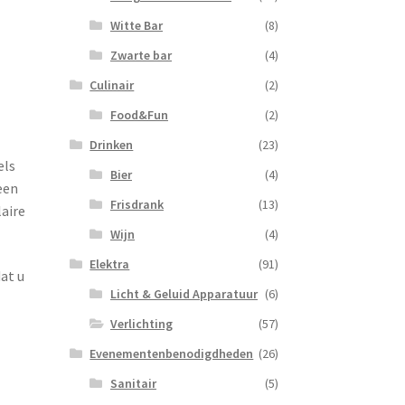
Witte Bar
(8)
Zwarte bar
(4)
Culinair
(2)
Food&Fun
(2)
Drinken
(23)
els
Bier
(4)
een
Frisdrank
(13)
laire
Wijn
(4)
Elektra
(91)
at u
Licht & Geluid Apparatuur
(6)
Verlichting
(57)
Evenementenbenodigdheden
(26)
Sanitair
(5)