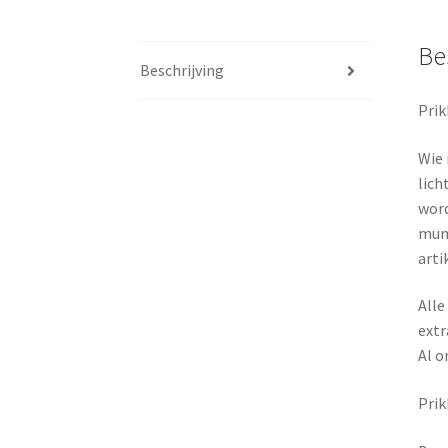
Be
Beschrijving
Prik
Wie 
lich
word
mum 
arti
Alle
extr
Al o
Prik