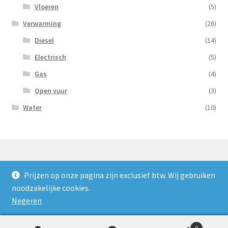
Vloeren
(5)
Verwarming
(26)
Diesel
(14)
Electrisch
(5)
Gas
(4)
Open vuur
(3)
Water
(10)
Prijzen op onze pagina zijn exclusief btw. Wij gebruiken
© Nooijens Verhuur 2026
noodzakelijke cookies.
Privacybeleid
Gebouwd met WooCommerce
.
Negeren
0