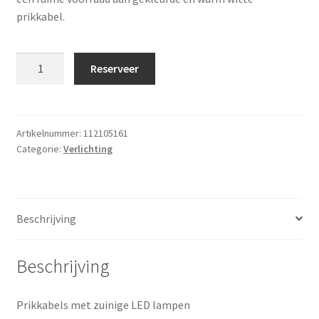
prikkabel.
Prikkabel
Reserveer
110
m
(gekleurd)
aantal
Artikelnummer:
112105161
Categorie:
Verlichting
Beschrijving
Beschrijving
Prikkabels met zuinige LED lampen