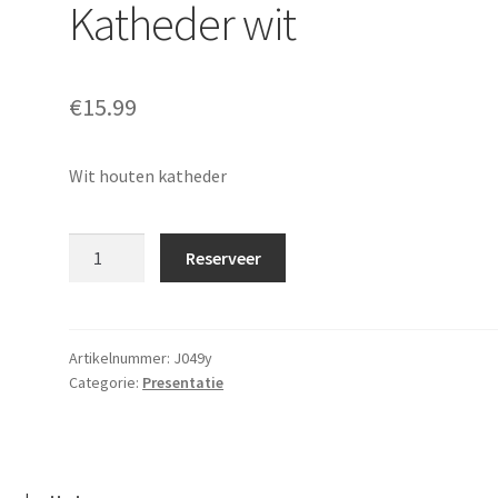
Katheder wit
€
15.99
Wit houten katheder
Lessenaar
Reserveer
/
Spreekstoel
/
Katheder
Artikelnummer:
J049y
Categorie:
Presentatie
wit
aantal