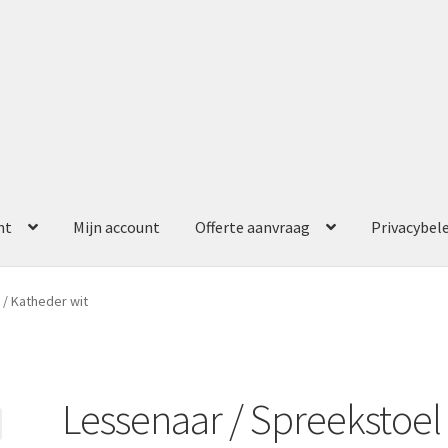
nt
Mijn account
Offerte aanvraag
Privacybel
ccount
Offerte aanvraag
Privacybeleid
 / Katheder wit
Lessenaar / Spreekstoel 