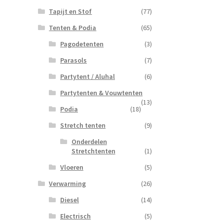
Tapijt en Stof
(77)
Tenten & Podia
(65)
Pagodetenten
(3)
Parasols
(7)
Partytent / Aluhal
(6)
Partytenten & Vouwtenten
(13)
Podia
(18)
Stretch tenten
(9)
Onderdelen
Stretchtenten
(1)
Vloeren
(5)
Verwarming
(26)
Diesel
(14)
Electrisch
(5)