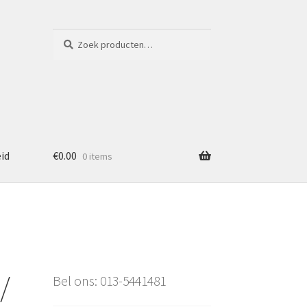
Zoeken
Zoeken
naar:
eid
€
0.00
0 items
/
Bel ons: 013-5441481