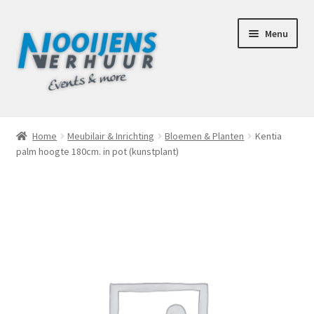
Ga
Ga
Menu
door
naar
naar
de
navigatie
inhoud
Home
Home
Meubilair & Inrichting
Bloemen & Planten
Kentia
palm hoogte 180cm. in pot (kunstplant)
Afhaalbox Tilburg
Assortiment
Totaal Concept Voor Je Bruiloft
Mijn account
Offerte aanvraag