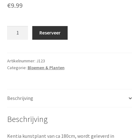
€
9.99
Kentia
Reserveer
palm
hoogte
180cm.
in
Artikelnummer:
J123
Categorie:
Bloemen & Planten
pot
(kunstplant)
aantal
Beschrijving
Beschrijving
Kentia kunstplant van ca 180cm, wordt geleverd in