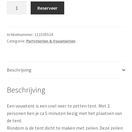
F
Reserveer
Partytent
/
Vouwtent
3x6
Artikelnummer:
112105524
Categorie:
Partytenten & Vouwtenten
meter
aantal
Beschrijving
Beschrijving
Een vouwtent is een snel neer te zetten tent. Met 2
personen ben je ca 5 minuten bezig met het plaatsen van
de tent.
Rondom is de tent dicht te maken met zeilen. Deze zeilen