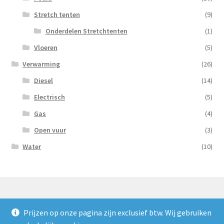
Stretch tenten
(9)
Onderdelen Stretchtenten
(1)
Vloeren
(5)
Verwarming
(26)
Diesel
(14)
Electrisch
(5)
Gas
(4)
Open vuur
(3)
Water
(10)
Prijzen op onze pagina zijn exclusief btw. Wij gebruiken
© Nooijens Verhuur 2026