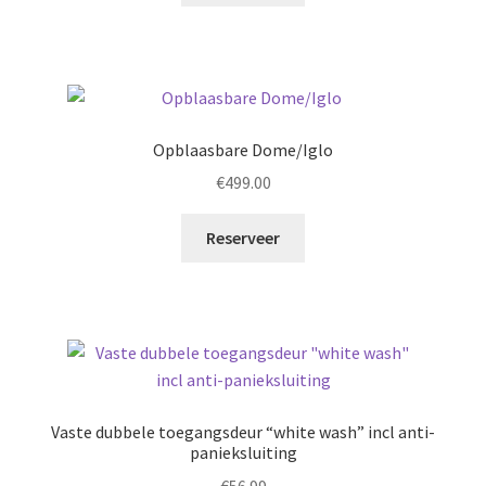
Opblaasbare Dome/Iglo
€
499.00
Reserveer
Vaste dubbele toegangsdeur “white wash” incl anti-
panieksluiting
€
56.99