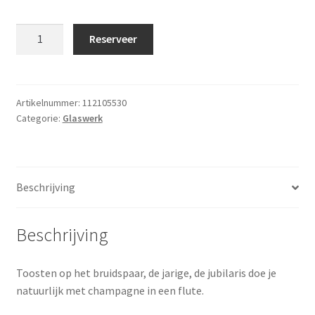
Champagne
Reserveer
flute
Basic
(per
krat
Artikelnummer:
112105530
Categorie:
Glaswerk
à
49
stuks)
aantal
Beschrijving
Beschrijving
Toosten op het bruidspaar, de jarige, de jubilaris doe je
natuurlijk met champagne in een flute.