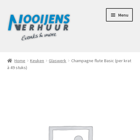
Ga
Ga
Menu
door
naar
naar
de
navigatie
inhoud
Home
Home
Keuken
Glaswerk
Champagne flute Basic (per krat
à 49 stuks)
Afhaalbox Tilburg
Assortiment
Totaal Concept Voor Je Bruiloft
Mijn account
Offerte aanvraag