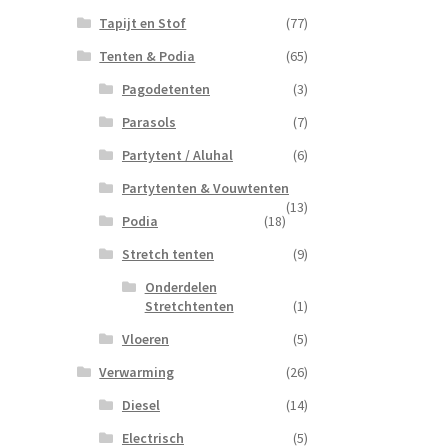
Tapijt en Stof
(77)
Tenten & Podia
(65)
Pagodetenten
(3)
Parasols
(7)
Partytent / Aluhal
(6)
Partytenten & Vouwtenten
(13)
Podia
(18)
Stretch tenten
(9)
Onderdelen
Stretchtenten
(1)
Vloeren
(5)
Verwarming
(26)
Diesel
(14)
Electrisch
(5)