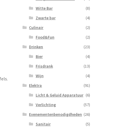
Witte Bar
(8)
Zwarte bar
(4)
Culinair
(2)
Food&Fun
(2)
Drinken
(23)
Bier
(4)
Frisdrank
(13)
Wijn
(4)
els.
Elektra
(91)
Licht & Geluid Apparatuur
(6)
Verlichting
(57)
Evenementenbenodigdheden
(26)
Sanitair
(5)