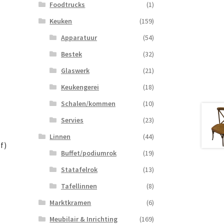
Foodtrucks
(1)
Keuken
(159)
Apparatuur
(54)
Bestek
(32)
Glaswerk
(21)
Keukengerei
(18)
Schalen/kommen
(10)
Servies
(23)
Linnen
(44)
f)
Buffet/podiumrok
(19)
Statafelrok
(13)
Tafellinnen
(8)
Marktkramen
(6)
Meubilair & Inrichting
(169)