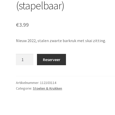
(stapelbaar)
€
3.99
Nieuw 2022, stalen zwarte barkruk met skai zitting.
Barkruk
Reserveer
Kubic
zwart
(stapelbaar)
aantal
Artikelnummer:
112103114
Categorie:
Stoelen & Krukken