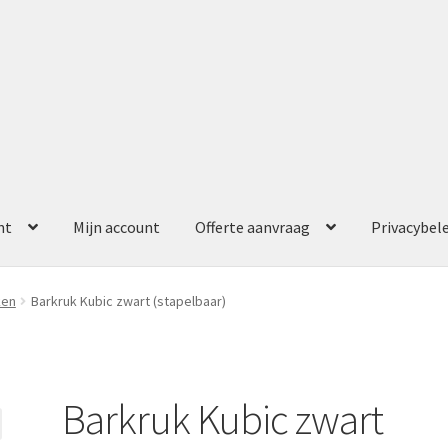
nt
Mijn account
Offerte aanvraag
Privacybel
ccount
Offerte aanvraag
Privacybeleid
ken
Barkruk Kubic zwart (stapelbaar)
Barkruk Kubic zwart