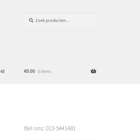
Zoeken
Zoeken
naar:
eid
€
0.00
0 items
Bel ons: 013-5441481