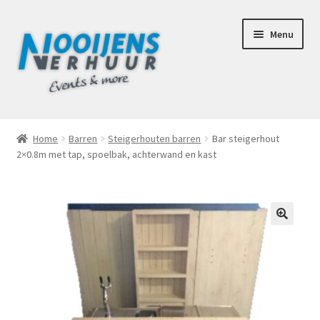
Ga
Ga
Menu
door
naar
naar
de
navigatie
inhoud
Home
Home
Barren
Steigerhouten barren
Bar steigerhout
2×0.8m met tap, spoelbak, achterwand en kast
Afhaalbox Tilburg
Assortiment
Totaal Concept Voor Je Bruiloft
🔍
Mijn account
Offerte aanvraag