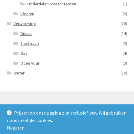
Onderdelen Stretchtenten
(1)
Vloeren
(5)
Verwarming
(26)
Diesel
(14)
Electrisch
(5)
Gas
(4)
Open vuur
(3)
Water
(10)
Prijzen op onze pagina zijn exclusief btw. Wij gebruiken
© Nooijens Verhuur 2026
noodzakelijke cookies.
Privacybeleid
Gebouwd met WooCommerce
.
Negeren