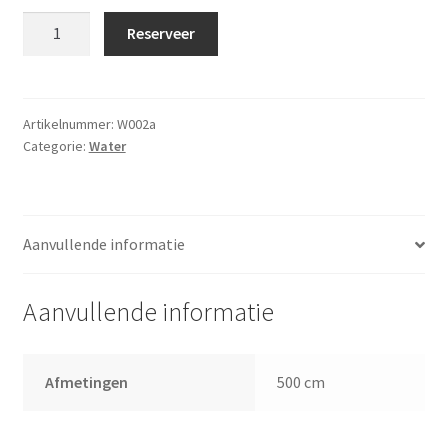
Afvoerslang
Reserveer
5m
met
geka
koppeling
Artikelnummer:
W002a
Categorie:
Water
aantal
Aanvullende informatie
Aanvullende informatie
Afmetingen
500 cm