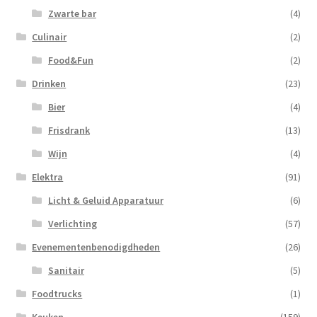
Zwarte bar
(4)
Culinair
(2)
Food&Fun
(2)
Drinken
(23)
Bier
(4)
Frisdrank
(13)
Wijn
(4)
Elektra
(91)
Licht & Geluid Apparatuur
(6)
Verlichting
(57)
Evenementenbenodigdheden
(26)
Sanitair
(5)
Foodtrucks
(1)
Keuken
(159)