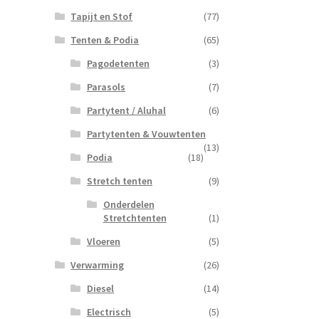
Tapijt en Stof
(77)
Tenten & Podia
(65)
Pagodetenten
(3)
Parasols
(7)
Partytent / Aluhal
(6)
Partytenten & Vouwtenten
(13)
Podia
(18)
Stretch tenten
(9)
Onderdelen
Stretchtenten
(1)
Vloeren
(5)
Verwarming
(26)
Diesel
(14)
Electrisch
(5)