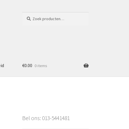
Zoeken
Zoeken
naar:
eid
€
0.00
0 items
Bel ons: 013-5441481